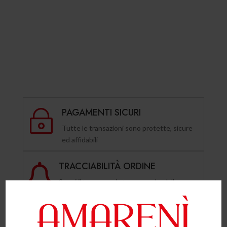
PAGAMENTI SICURI
~
Tutte le transazioni sono protette, sicure
ed affidabili
TRACCIABILITÀ ORDINE

Segui il tuo pacco in tempo reale, dalla
spedizione alla consegna
ASSISTENZA CLIENTI