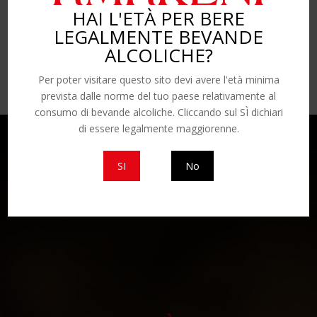

HAI L'ETÀ PER BERE
Il nostro team è sempre disponibile per
aiutarti in qualsiasi momento
LEGALMENTE BEVANDE
ALCOLICHE?
Per poter visitare questo sito devi avere l'età minima
prevista dalle norme del tuo paese relativamente al
consumo di bevande alcoliche. Cliccando sul SÌ dichiari
di essere legalmente maggiorenne.
SI
No