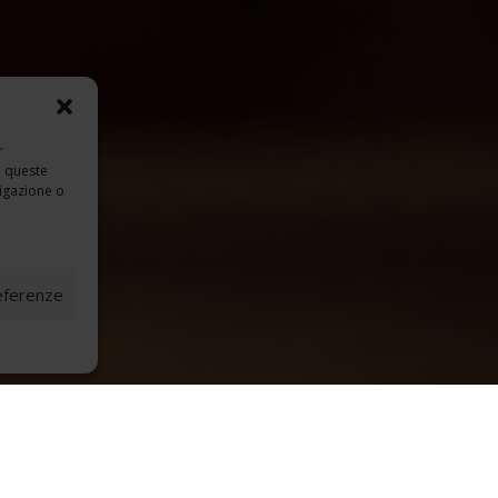
r
a queste
igazione o
referenze