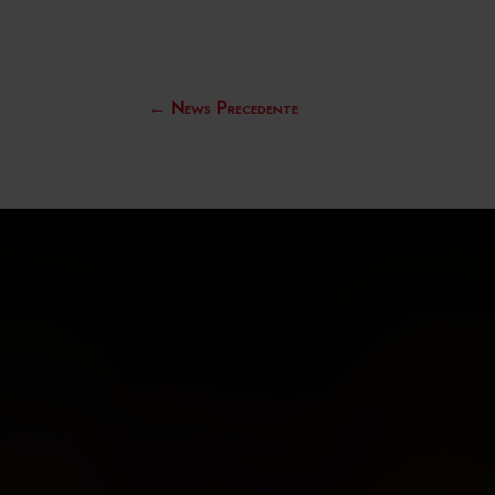
←
News Precedente