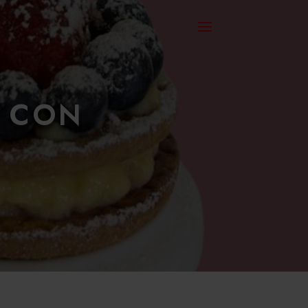
a con
e