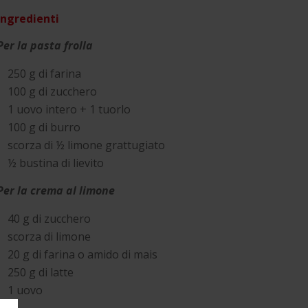
Ingredienti
Per la pasta frolla
250 g di farina
100 g di zucchero
1 uovo intero + 1 tuorlo
100 g di burro
scorza di ½ limone grattugiato
½ bustina di lievito
Per la crema al limone
40 g di zucchero
scorza di limone
20 g di farina o amido di mais
250 g di latte
1 uovo