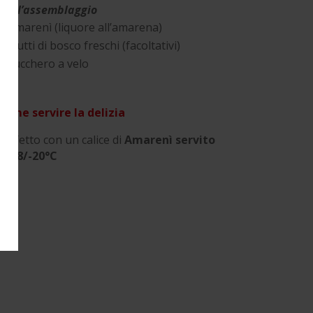
Per l’assemblaggio
Amarenì (liquore all’amarena)
frutti di bosco freschi (facoltativi)
zucchero a velo
Come servire la delizia
Perfetto con un calice di
Amarenì servito
a -18/-20°C