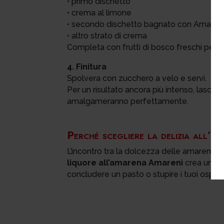
• primo dischetto
• crema al limone
• secondo dischetto bagnato con Amaren
• altro strato di crema
Completa con frutti di bosco freschi per 
4. Finitura
Spolvera con zucchero a velo e servi.
Per un risultato ancora più intenso, lascia 
amalgameranno perfettamente.
Perché scegliere la delizia all’a
L’incontro tra la dolcezza delle amarene, l
liquore all’amarena Amarenì
crea un de
concludere un pasto o stupire i tuoi ospiti.