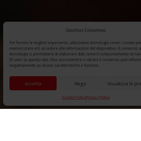
Gestisci Consenso
Per fornire le migliori esperienze, utilizziamo tecnologie come i cookie pe
memorizzare e/o accedere alle informazioni del dispositivo. Il consenso 
tecnologie ci permetterà di elaborare dati come il comportamento di nav
ID unici su questo sito. Non acconsentire o ritirare il consenso può influire
negativamente su alcune caratteristiche e funzioni.
Accetta
Nega
Visualizza le p
Cookie Policy
Privacy Policy