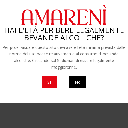
ì
un tocco di freschezza.
HAI L'ETÀ PER BERE LEGALMENTE
BEVANDE ALCOLICHE?
Per poter visitare questo sito devi avere l'età minima prevista dalle
riposare qualche minuto prima di servire: i sapori si
norme del tuo paese relativamente al consumo di bevande
alcoliche. Cliccando sul SÌ dichiari di essere legalmente
maggiorenne.
marena
SI
No
a freschezza della crema al limone e l’intensità del
ssert elegante e sorprendente, ideale per