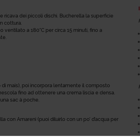
e ricava dei piccoli dischi. Bucherella la superficie
n cottura.
no ventilato a 180°C per circa 15 minuti, fino a
te.
do di mais), poi incorpora lentamente il composto
escola fino ad ottenere una crema liscia e densa.
n una sac à poche.
lla con Amarenì (puoi diluirlo con un po’ d’acqua per