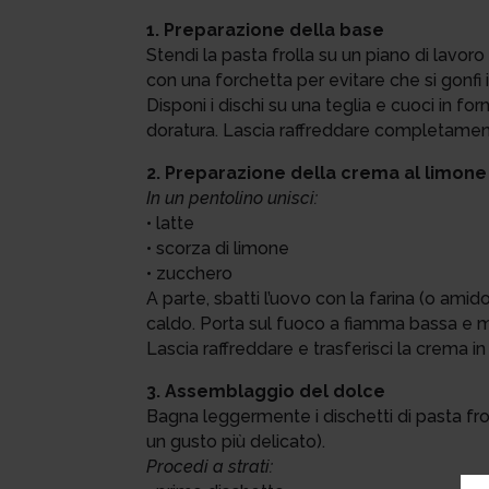
1. Preparazione della base
Stendi la pasta frolla su un piano di lavoro 
con una forchetta per evitare che si gonfi i
Disponi i dischi su una teglia e cuoci in for
doratura. Lascia raffreddare completamen
2. Preparazione della crema al limone
In un pentolino unisci:
• latte
• scorza di limone
• zucchero
A parte, sbatti l’uovo con la farina (o ami
caldo. Porta sul fuoco a fiamma bassa e m
Lascia raffreddare e trasferisci la crema i
3. Assemblaggio del dolce
Bagna leggermente i dischetti di pasta fro
un gusto più delicato).
Procedi a strati: