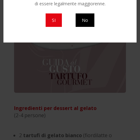
di essere legalmente maggiorenne.
SI
No
Ingredienti per dessert al gelato
(2-4 persone)
2
tartufi di gelato bianco
(fiordilatte o