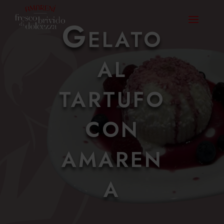
Gelato
al
tartufo
con
amaren
a