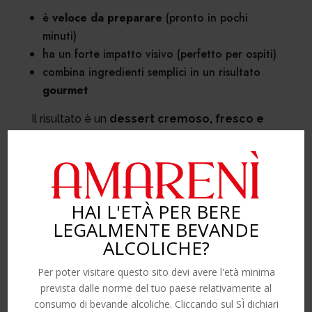
è
veloce da preparare
(pronto in pochi
minuti)
ha un forte impatto visivo (perfetto per ospiti)
combina ingredienti semplici in un risultato
gourmet
Il risultato è un
dessert cremoso, fresco e
aromatico
, perfetto per chi cerca
un’alternativa elegante ai dolci tradizionali.
HAI L'ETÀ PER BERE
LEGALMENTE BEVANDE
ALCOLICHE?
Per poter visitare questo sito devi avere l'età minima
prevista dalle norme del tuo paese relativamente al
consumo di bevande alcoliche. Cliccando sul SÌ dichiari