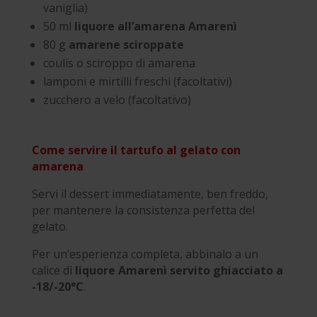
vaniglia)
50 ml
liquore all’amarena Amarenì
80 g
amarene sciroppate
coulis o sciroppo di amarena
lamponi e mirtilli freschi (facoltativi)
zucchero a velo (facoltativo)
Come servire il tartufo al gelato con
amarena
Servi il dessert immediatamente, ben freddo,
per mantenere la consistenza perfetta del
gelato.
Per un’esperienza completa, abbinalo a un
calice di
liquore Amarenì servito ghiacciato a
-18/-20°C
.