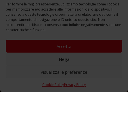
Per fornire le migliori esperienze, utilizziamo tecnologie come i cookie
per memorizzare e/o accedere alle informazioni del dispositivo. Il
consenso a queste tecnologie ci permetterà di elaborare dati come il
comportamento di navigazione o ID unici su questo sito. Non
acconsentire o ritirare il consenso può influire negativamente su alcune
caratteristiche e funzioni.
Accetta
Nega
Visualizza le preferenze
Cookie Policy
Privacy Policy