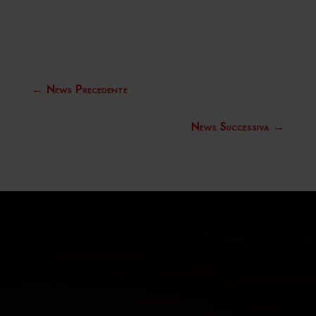
←
News Precedente
News Successiva
→